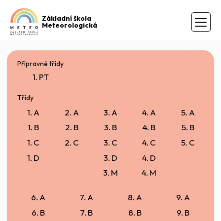
Základní škola
Meteorologická
Přípravné třídy
1. PT
Třídy
1. A
2. A
3. A
4. A
5. A
1. B
2. B
3. B
4. B
5. B
1. C
2. C
3. C
4. C
5. C
1. D
3. D
4. D
3. M
4. M
6. A
7. A
8. A
9. A
6. B
7. B
8. B
9. B