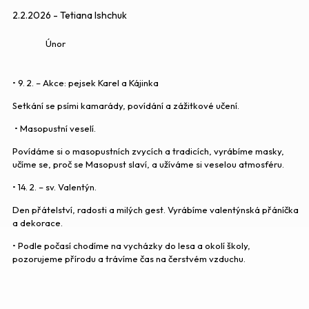
2.2.2026 - Tetiana Ishchuk
Únor
• 9. 2. – Akce: pejsek Karel a Kájinka
Setkání se psími kamarády, povídání a zážitkové učení.
• Masopustní veselí.
Povídáme si o masopustních zvycích a tradicích, vyrábíme masky,
učíme se, proč se Masopust slaví, a užíváme si veselou atmosféru.
• 14. 2. – sv. Valentýn.
Den přátelství, radosti a milých gest. Vyrábíme valentýnská přáníčka
a dekorace.
• Podle počasí chodíme na vycházky do lesa a okolí školy,
pozorujeme přírodu a trávíme čas na čerstvém vzduchu.