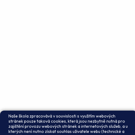
Naše škola zpracovává v souvislosti s využitím webových
stránek pouze taková cookies, která jsou nezbytně nutná pro
zajištění provozu webových stránek a internetových služeb, a u
kterých není nutno získat souhlas uživatele webu (technické a