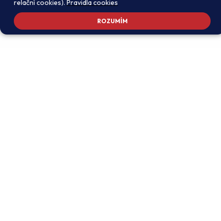
relační cookies).
Pravidla cookies
ROZUMÍM
Adresa školy
Ředitel školy
Meteorologická 181, 142 00
PhDr. Alexandros
Praha 4 - Libuš
Charalambidis
reditel@zsmeteo.cz
Recepce
Zástupce ředitele pro
+420 242 446 611
organizační záležitosti a
KZZV (statutární)
Kontaktní email
Mgr. Monika Exnerová
podatelna@zsmeteo.cz