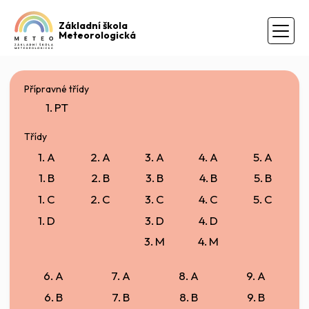
Základní škola
Meteorologická
Přípravné třídy
1. PT
Třídy
1. A
2. A
3. A
4. A
5. A
1. B
2. B
3. B
4. B
5. B
1. C
2. C
3. C
4. C
5. C
1. D
3. D
4. D
3. M
4. M
6. A
7. A
8. A
9. A
6. B
7. B
8. B
9. B