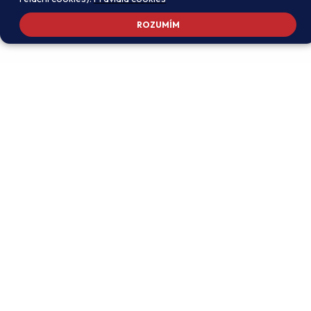
ROZUMÍM
Adresa školy
Ředitel školy
Meteorologická 181, 142 00
PhDr. Alexandros
Praha 4 - Libuš
Charalambidis
reditel@zsmeteo.cz
Recepce
Zástupce ředitele pro
+420 242 446 611
organizační záležitosti a
KZZV (statutární)
Kontaktní email
Mgr. Monika Exnerová
podatelna@zsmeteo.cz
monika.exnerova@zsmeteo.cz