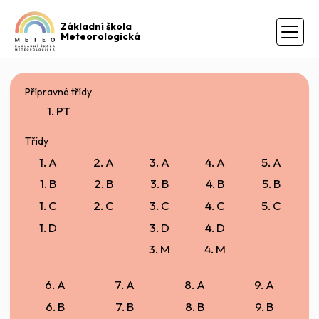
Základní škola
Meteorologická
Přípravné třídy
1. PT
Třídy
1. A
2. A
3. A
4. A
5. A
1. B
2. B
3. B
4. B
5. B
1. C
2. C
3. C
4. C
5. C
1. D
3. D
4. D
3. M
4. M
6. A
7. A
8. A
9. A
6. B
7. B
8. B
9. B