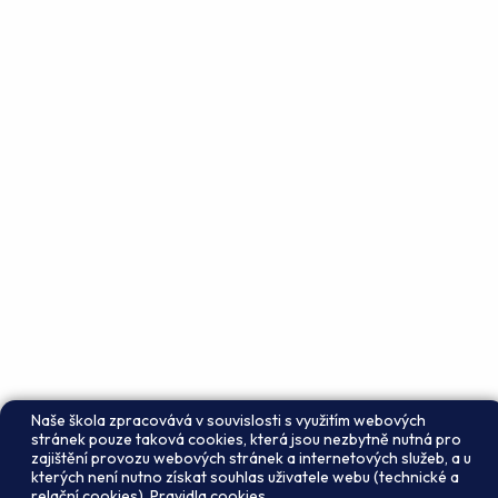
Naše škola zpracovává v souvislosti s využitím webových
stránek pouze taková cookies, která jsou nezbytně nutná pro
zajištění provozu webových stránek a internetových služeb, a u
kterých není nutno získat souhlas uživatele webu (technické a
relační cookies).
Pravidla cookies