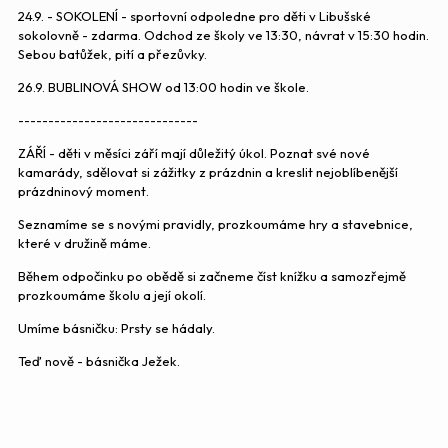
24.9. - SOKOLENÍ - sportovní odpoledne pro děti v Libušské
sokolovně - zdarma. Odchod ze školy ve 13:30, návrat v 15:30 hodin.
Sebou batůžek, pití a přezůvky.
26.9. BUBLINOVÁ SHOW od 13:00 hodin ve škole.
------------------------------
ZÁŘÍ - děti v měsíci září mají důležitý úkol. Poznat své nové
kamarády, sdělovat si zážitky z prázdnin a kreslit nejoblíbenější
prázdninový moment.
Seznamíme se s novými pravidly, prozkoumáme hry a stavebnice,
které v družině máme.
Během odpočinku po obědě si začneme číst knížku a samozřejmě
prozkoumáme školu a její okolí.
Umíme básničku: Prsty se hádaly.
Teď nově - básnička Ježek.