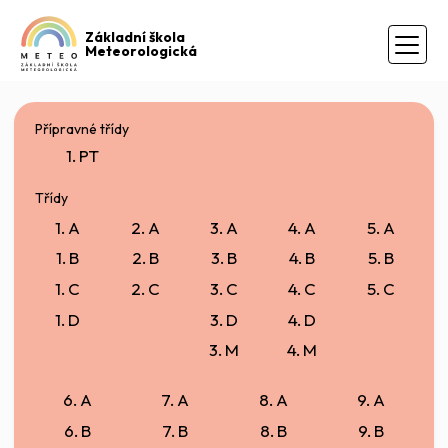
Základní škola
Meteorologická
Přípravné třídy
1. PT
Třídy
1. A
2. A
3. A
4. A
5. A
1. B
2. B
3. B
4. B
5. B
1. C
2. C
3. C
4. C
5. C
1. D
3. D
4. D
3. M
4. M
6. A
7. A
8. A
9. A
6. B
7. B
8. B
9. B