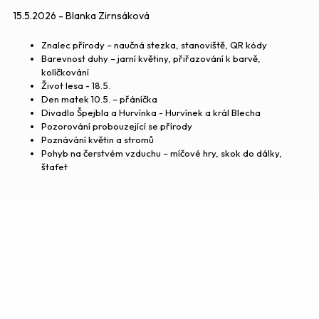
15.5.2026 - Blanka Zirnsáková
Znalec přírody – naučná stezka, stanoviště, QR kódy
Barevnost duhy – jarní květiny, přiřazování k barvě,
kolíčkování
Život lesa - 18.5.
Den matek 10.5. – přáníčka
Divadlo Špejbla a Hurvínka - Hurvínek a král Blecha
Pozorování probouzející se přírody
Poznávání květin a stromů
Pohyb na čerstvém vzduchu – míčové hry, skok do dálky,
štafet