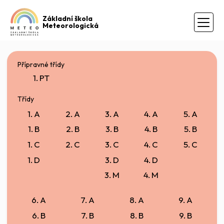
Základní škola
Meteorologická
Přípravné třídy
1. PT
Třídy
1. A
2. A
3. A
4. A
5. A
1. B
2. B
3. B
4. B
5. B
1. C
2. C
3. C
4. C
5. C
1. D
3. D
4. D
3. M
4. M
6. A
7. A
8. A
9. A
6. B
7. B
8. B
9. B