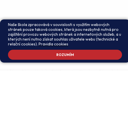
Naše škola zpracovává v souvislosti s využitím webových
stránek pouze taková cookies, která jsou nezbytně nutná pro
zajištění provozu webových stránek a internetových služeb, a u
kterých není nutno získat souhlas uživatele webu (technické a
relační cookies).
Pravidla cookies
ROZUMÍM
Adresa školy
Ředitel školy
Meteorologická 181, 142 00
PhDr. Alexandros
Praha 4 - Libuš
Charalambidis