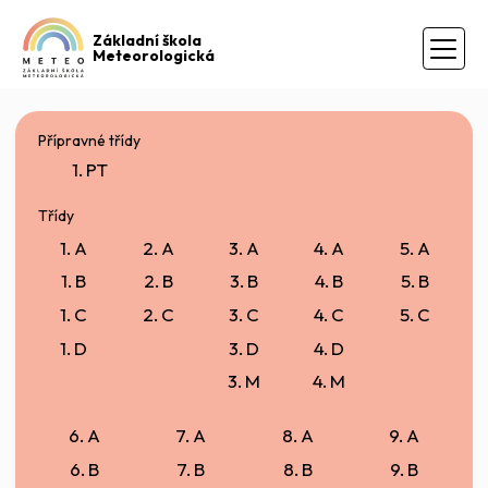
Základní škola
Meteorologická
Přípravné třídy
1. PT
Třídy
1. A
2. A
3. A
4. A
5. A
1. B
2. B
3. B
4. B
5. B
1. C
2. C
3. C
4. C
5. C
1. D
3. D
4. D
3. M
4. M
6. A
7. A
8. A
9. A
6. B
7. B
8. B
9. B