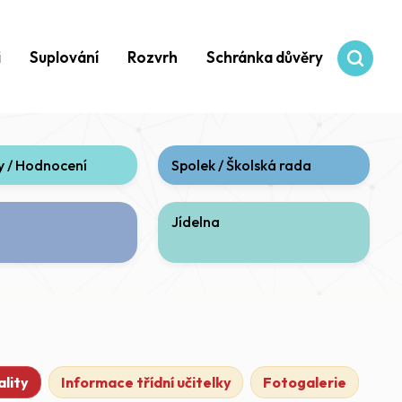
i
Suplování
Rozvrh
Schránka důvěry
 / Hodnocení
Spolek / Školská rada
Jídelna
lity
Informace třídní učitelky
Fotogalerie