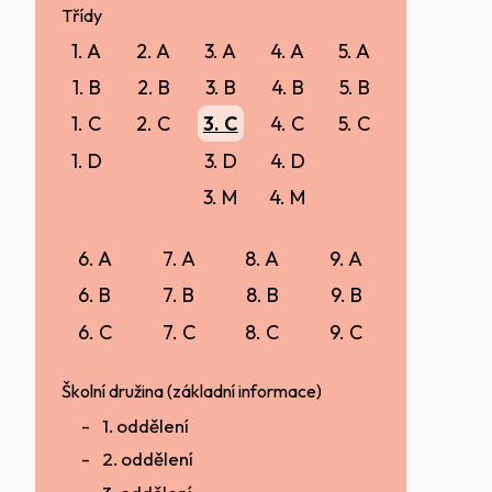
Třídy
1. A
2. A
3. A
4. A
5. A
1. B
2. B
3. B
4. B
5. B
1. C
2. C
3. C
4. C
5. C
1. D
3. D
4. D
3. M
4. M
6. A
7. A
8. A
9. A
6. B
7. B
8. B
9. B
6. C
7. C
8. C
9. C
Školní družina (základní informace)
1. oddělení
2. oddělení