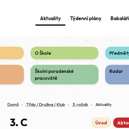
Aktuality
Týdenní plány
Bakalář
O Škole
Předměty
Školní poradenské
Radar
pracoviště
Domů
Třídy / Družina / Klub
3. ročník
Aktuality
3. C
Úvod
Aktua