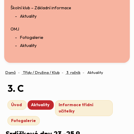
Školní klub – Základní informace
Aktuality
OMJ
Fotogalerie
Aktuality
Domů
Třídy / Družina / Klub
3. ročník
Aktuality
3. C
Úvod
Aktuality
Informace třídní
učitelky
Fotogalerie
Srdíčkové dny 23.-25.9.