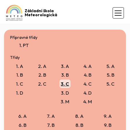
Základní škola
Meteorologická
Přípravné třídy
1. PT
Třídy
1. A
2. A
3. A
4. A
5. A
1. B
2. B
3. B
4. B
5. B
1. C
2. C
3. C
4. C
5. C
1. D
3. D
4. D
3. M
4. M
6. A
7. A
8. A
9. A
6. B
7. B
8. B
9. B