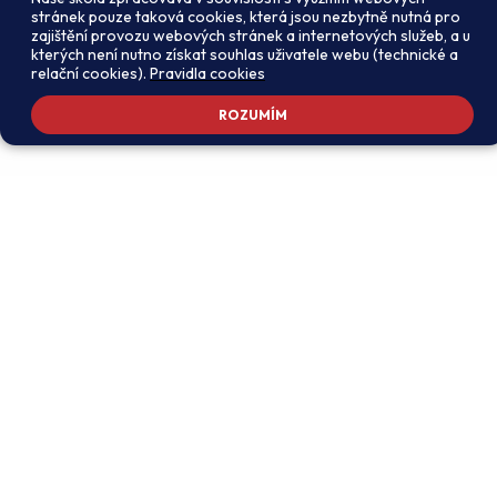
stránek pouze taková cookies, která jsou nezbytně nutná pro
zajištění provozu webových stránek a internetových služeb, a u
kterých není nutno získat souhlas uživatele webu (technické a
relační cookies).
Pravidla cookies
ROZUMÍM
Adresa školy
Ředitel školy
Meteorologická 181, 142 00
PhDr. Alexandros
Praha 4 - Libuš
Charalambidis
reditel@zsmeteo.cz
Recepce
Zástupce ředitele pro