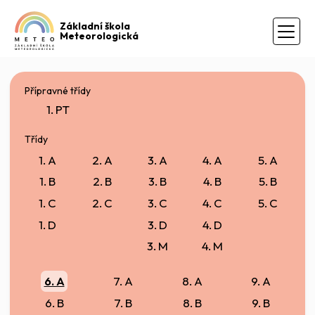
Základní škola
Meteorologická
Přípravné třídy
1. PT
Třídy
1. A
2. A
3. A
4. A
5. A
1. B
2. B
3. B
4. B
5. B
1. C
2. C
3. C
4. C
5. C
1. D
3. D
4. D
3. M
4. M
6. A
7. A
8. A
9. A
6. B
7. B
8. B
9. B