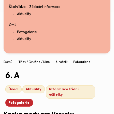
Školní klub – Základní informace
Aktuality
OMJ
Fotogalerie
Aktuality
Domů
Třídy / Družina / Klub
6. ročník
Fotogalerie
6. A
Úvod
Aktuality
Informace třídní
učitelky
Fotogalerie
Kapka medu pro Verunku