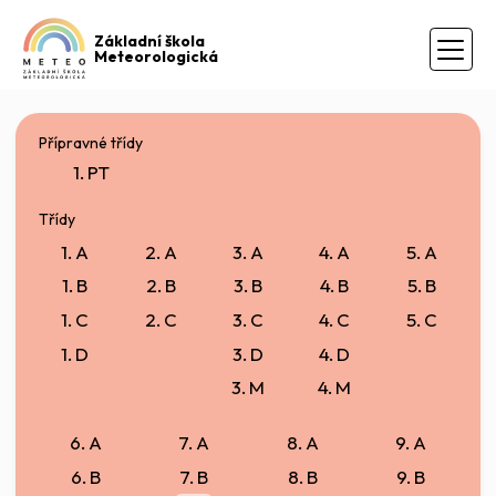
Základní škola
Meteorologická
Přípravné třídy
1. PT
Třídy
1. A
2. A
3. A
4. A
5. A
1. B
2. B
3. B
4. B
5. B
1. C
2. C
3. C
4. C
5. C
1. D
3. D
4. D
3. M
4. M
6. A
7. A
8. A
9. A
6. B
7. B
8. B
9. B