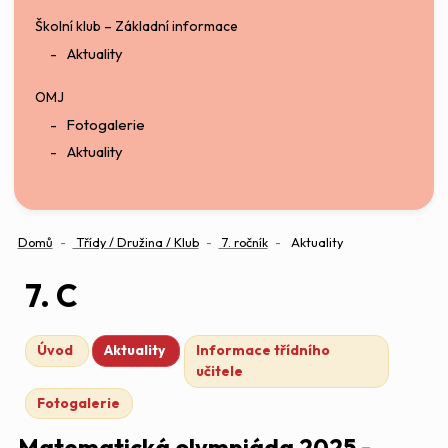
Školní klub – Základní informace
Aktuality
OMJ
Fotogalerie
Aktuality
Domů
Třídy / Družina / Klub
7. ročník
Aktuality
7. C
Úvod
Aktuality
Informace třídního
učitele
Fotogalerie
Matematická olympiáda 2025 -