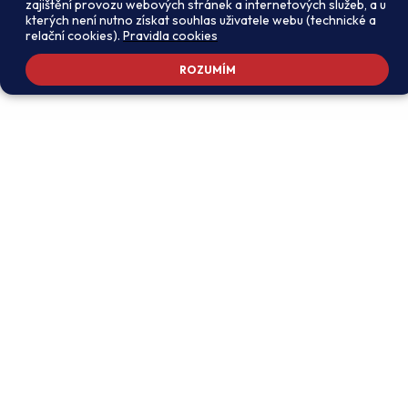
zajištění provozu webových stránek a internetových služeb, a u
kterých není nutno získat souhlas uživatele webu (technické a
relační cookies).
Pravidla cookies
ROZUMÍM
Adresa školy
Ředitel školy
Meteorologická 181, 142 00
PhDr. Alexandros
Praha 4 - Libuš
Charalambidis
reditel@zsmeteo.cz
Recepce
Zástupce ředitele pro
+420 242 446 611
organizační záležitosti a