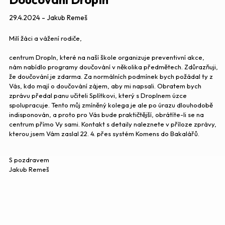
29.4.2024 - Jakub Remeš
Milí žáci a vážení rodiče,
centrum DropIn, které na naší škole organizuje preventivní akce,
nám nabídlo programy doučování v několika předmětech. Zdůrazňuji,
že doučování je zdarma. Za normálních podmínek bych požádal ty z
Vás, kdo mají o doučování zájem, aby mi napsali. Obratem bych
zprávu předal panu učiteli Splítkovi, který s DropInem úzce
spolupracuje. Tento můj zmíněný kolega je ale po úrazu dlouhodobě
indisponován, a proto pro Vás bude praktičtější, obrátíte-li se na
centrum přímo Vy sami. Kontakt s detaily naleznete v příloze zprávy,
kterou jsem Vám zaslal 22. 4. přes systém Komens do Bakalářů.
S pozdravem
Jakub Remeš