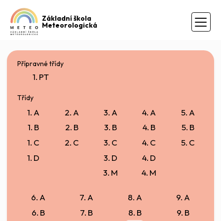
Základní škola
Meteorologická
Přípravné třídy
1. PT
Třídy
1. A
2. A
3. A
4. A
5. A
1. B
2. B
3. B
4. B
5. B
1. C
2. C
3. C
4. C
5. C
1. D
3. D
4. D
3. M
4. M
6. A
7. A
8. A
9. A
6. B
7. B
8. B
9. B