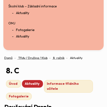
Školní klub – Základní informace
Aktuality
OMJ
Fotogalerie
Aktuality
Domů
Třídy / Družina / Klub
8. ročník
Aktuality
8. C
Úvod
Aktuality
Informace třídního
učitele
Fotogalerie
Doučování DropIn