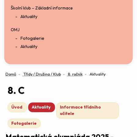
Školní klub – Základní informace
Aktuality
OMJ
Fotogalerie
Aktuality
Domů
Třídy / Družina / Klub
8. ročník
Aktuality
8. C
Úvod
Aktuality
Informace třídního
učitele
Fotogalerie
Matematická olympiáda 2025 -