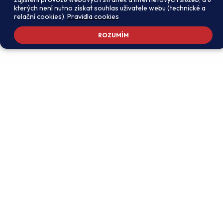
kterých není nutno získat souhlas uživatele webu (technické a
relační cookies).
Pravidla cookies
ROZUMÍM
Adresa školy
Ředitel školy
Meteorologická 181, 142 00
PhDr. Alexandros
Praha 4 - Libuš
Charalambidis
reditel@zsmeteo.cz
Recepce
Zástupce ředitele pro
+420 242 446 611
organizační záležitosti a