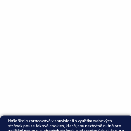
Naše škola zpracovává v souvislosti s využitím webových
stránek pouze taková cookies, která jsou nezbytně nutná pro
zajištění provozu webových stránek a internetových služeb, a u