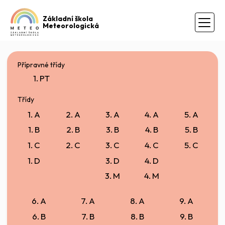
Základní škola
Meteorologická
Přípravné třídy
1. PT
Třídy
1. A
2. A
3. A
4. A
5. A
1. B
2. B
3. B
4. B
5. B
1. C
2. C
3. C
4. C
5. C
1. D
3. D
4. D
3. M
4. M
6. A
7. A
8. A
9. A
6. B
7. B
8. B
9. B