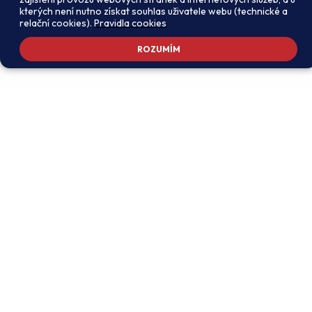
kterých není nutno získat souhlas uživatele webu (technické a
relační cookies).
Pravidla cookies
ROZUMÍM
Adresa školy
Ředitel školy
Meteorologická 181, 142 00
PhDr. Alexandros
Praha 4 - Libuš
Charalambidis
reditel@zsmeteo.cz
Recepce
Zástupce ředitele pro
+420 242 446 611
organizační záležitosti a