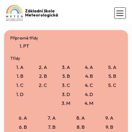
Základní škola
Meteorologická
Přípravné třídy
1. PT
Třídy
1. A
2. A
3. A
4. A
5. A
1. B
2. B
3. B
4. B
5. B
1. C
2. C
3. C
4. C
5. C
1. D
3. D
4. D
3. M
4. M
6. A
7. A
8. A
9. A
6. B
7. B
8. B
9. B