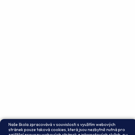
Naše škola zpracovává v souvislosti s využitím webových
stránek pouze taková cookies, která jsou nezbytně nutná pro
zajištění provozu webových stránek a internetových služeb, a u