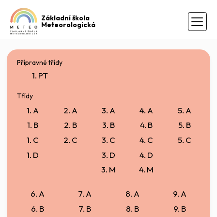
Základní škola
Meteorologická
Přípravné třídy
1. PT
Třídy
1. A
2. A
3. A
4. A
5. A
1. B
2. B
3. B
4. B
5. B
1. C
2. C
3. C
4. C
5. C
1. D
3. D
4. D
3. M
4. M
6. A
7. A
8. A
9. A
6. B
7. B
8. B
9. B