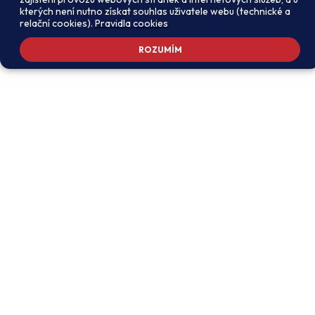
kterých není nutno získat souhlas uživatele webu (technické a
relační cookies).
Pravidla cookies
ROZUMÍM
Adresa školy
Ředitel školy
Meteorologická 181, 142 00
PhDr. Alexandros
Praha 4 - Libuš
Charalambidis
reditel@zsmeteo.cz
Recepce
Zástupce ředitele pro
+420 242 446 611
organizační záležitosti a