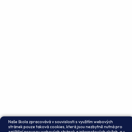
Naše škola zpracovává v souvislosti s využitím webových
stránek pouze taková cookies, která jsou nezbytně nutná pro
zajištění provozu webových stránek a internetových služeb, a u