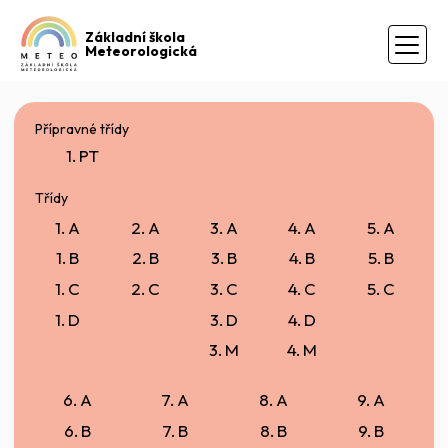
Základní škola
Meteorologická
Přípravné třídy
1. PT
Třídy
1. A
2. A
3. A
4. A
5. A
1. B
2. B
3. B
4. B
5. B
1. C
2. C
3. C
4. C
5. C
1. D
3. D
4. D
3. M
4. M
6. A
7. A
8. A
9. A
6. B
7. B
8. B
9. B