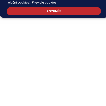
relační cookies).
Pravidla cookies
ROZUMÍM
Adresa školy
Ředitel školy
Meteorologická 181, 142 00
PhDr. Alexandros
Praha 4 - Libuš
Charalambidis
reditel@zsmeteo.cz
Recepce
Zástupce ředitele pro
+420 242 446 611
organizační záležitosti a
KZZV (statutární)
Kontaktní email
Mgr. Monika Exnerová
podatelna@zsmeteo.cz