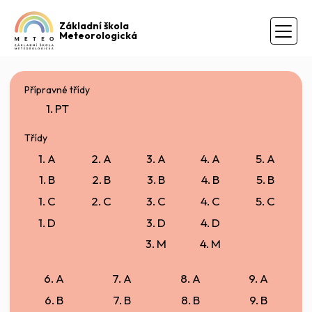
Základní škola
Meteorologická
Přípravné třídy
1. PT
Třídy
1. A
2. A
3. A
4. A
5. A
1. B
2. B
3. B
4. B
5. B
1. C
2. C
3. C
4. C
5. C
1. D
3. D
4. D
3. M
4. M
6. A
7. A
8. A
9. A
6. B
7. B
8. B
9. B