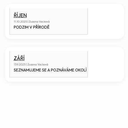
ŘÍJEN
11.10.2025 | Zuzana Vacková
PODZIM V PŘÍRODĚ
ZÁŘÍ
13.9.2025 | Zuzana Vacková
SEZNAMUJEME SE A POZNÁVÁME OKOLÍ