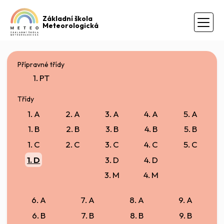
Základní škola
Meteorologická
Přípravné třídy
1. PT
Třídy
1. A
2. A
3. A
4. A
5. A
1. B
2. B
3. B
4. B
5. B
1. C
2. C
3. C
4. C
5. C
1. D
3. D
4. D
3. M
4. M
6. A
7. A
8. A
9. A
6. B
7. B
8. B
9. B