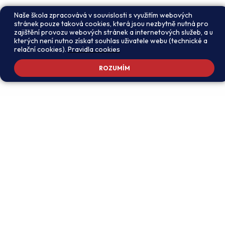
Naše škola zpracovává v souvislosti s využitím webových
stránek pouze taková cookies, která jsou nezbytně nutná pro
zajištění provozu webových stránek a internetových služeb, a u
kterých není nutno získat souhlas uživatele webu (technické a
relační cookies).
Pravidla cookies
ROZUMÍM
Adresa školy
Ředitel školy
Meteorologická 181, 142 00
PhDr. Alexandros
Praha 4 - Libuš
Charalambidis
reditel@zsmeteo.cz
Recepce