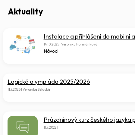
Aktuality
Instalace a přihlášení do mobilní 
14.10.2025 | Veronika Formánková
Návod
Logická olympiáda 2025/2026
11.9.2025 | Veronika Selucká
Prázdninový kurz českého jazyka 
11.7.2022 |