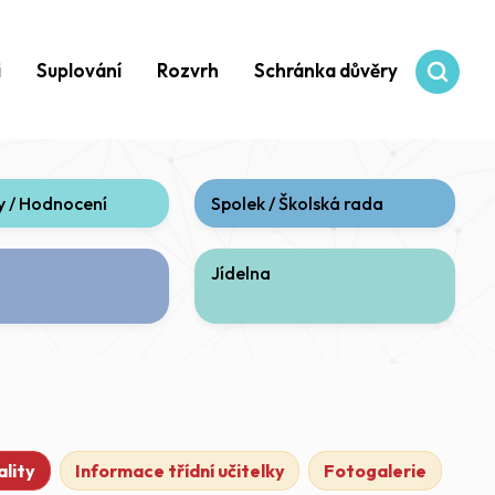
i
Suplování
Rozvrh
Schránka důvěry
 / Hodnocení
Spolek / Školská rada
Jídelna
í)
lity
Informace třídní učitelky
Fotogalerie