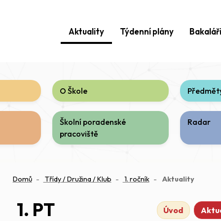
Aktuality
Týdenní plány
Bakalář
O Škole
Předměty
Školní poradenské
Radar
pracoviště
(aktuáln
Domů
Třídy / Družina / Klub
1. ročník
Aktuality
1. PT
Úvod
Aktua