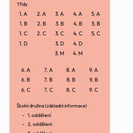
Třídy
1. A
2. A
3. A
4. A
5. A
1. B
2. B
3. B
4. B
5. B
1. C
2. C
3. C
4. C
5. C
1. D
3. D
4. D
3. M
4. M
6. A
7. A
8. A
9. A
6. B
7. B
8. B
9. B
6. C
7. C
8. C
9. C
Školní družina (základní informace)
1. oddělení
2. oddělení