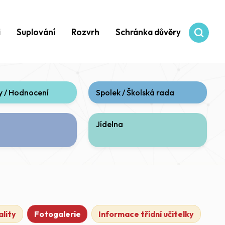
i
Suplování
Rozvrh
Schránka důvěry
 / Hodnocení
Spolek / Školská rada
Jídelna
lity
Fotogalerie
Informace třídní učitelky