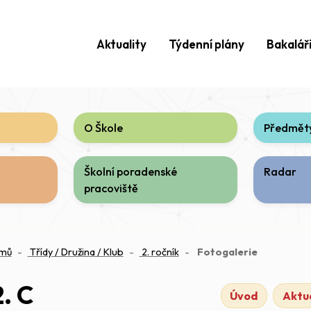
Aktuality
Týdenní plány
Bakalář
O Škole
Předměty
Školní poradenské
Radar
pracoviště
(aktuální)
mů
Třídy / Družina / Klub
2. ročník
Fotogalerie
2. C
Úvod
Aktua