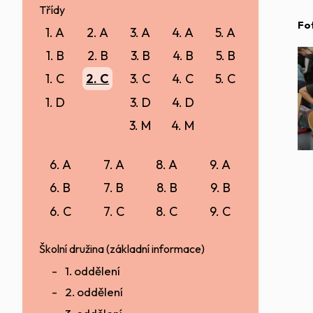
Třídy
Fo
1. A
2. A
3. A
4. A
5. A
1. B
2. B
3. B
4. B
5. B
1. C
2. C
3. C
4. C
5. C
1. D
3. D
4. D
3. M
4. M
6. A
7. A
8. A
9. A
6. B
7. B
8. B
9. B
6. C
7. C
8. C
9. C
Školní družina (základní informace)
1. oddělení
2. oddělení