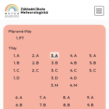
Základní škola
Meteorologická
Přípravné třídy
1. PT
Třídy
1. A
2. A
3. A
4. A
5. A
1. B
2. B
3. B
4. B
5. B
1. C
2. C
3. C
4. C
5. C
1. D
3. D
4. D
3. M
4. M
6. A
7. A
8. A
9. A
6. B
7. B
8. B
9. B