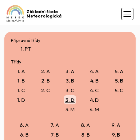
Základní škola
Meteorologická
Přípravné třídy
1. PT
Třídy
1. A
2. A
3. A
4. A
5. A
1. B
2. B
3. B
4. B
5. B
1. C
2. C
3. C
4. C
5. C
1. D
3. D
4. D
3. M
4. M
6. A
7. A
8. A
9. A
6. B
7. B
8. B
9. B