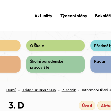
Aktuality
Týdenní plány
Bakalář
O Škole
Předměty
Školní poradenské
Radar
pracoviště
Domů
Třídy / Družina / Klub
3. ročník
Informace třídní u
3. D
Úvod
Aktua