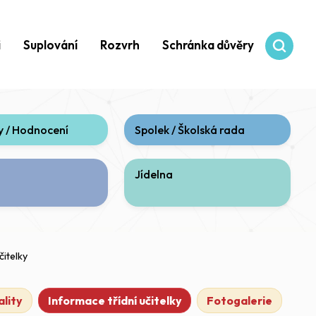
i
Suplování
Rozvrh
Schránka důvěry
 / Hodnocení
Spolek / Školská rada
Jídelna
čitelky
lity
Informace třídní učitelky
Fotogalerie