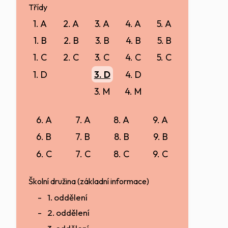
Třídy
1. A
2. A
3. A
4. A
5. A
1. B
2. B
3. B
4. B
5. B
1. C
2. C
3. C
4. C
5. C
1. D
3. D
4. D
3. M
4. M
6. A
7. A
8. A
9. A
6. B
7. B
8. B
9. B
6. C
7. C
8. C
9. C
Školní družina (základní informace)
1. oddělení
2. oddělení