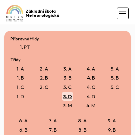
Základní škola
Meteorologická
Přípravné třídy
1. PT
Třídy
1. A
2. A
3. A
4. A
5. A
1. B
2. B
3. B
4. B
5. B
1. C
2. C
3. C
4. C
5. C
1. D
3. D
4. D
3. M
4. M
6. A
7. A
8. A
9. A
6. B
7. B
8. B
9. B