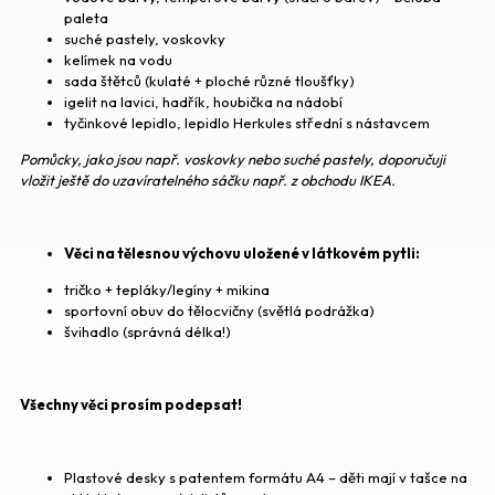
paleta
suché pastely, voskovky
kelímek na vodu
sada štětců (kulaté + ploché různé tloušťky)
igelit na lavici, hadřík, houbička na nádobí
tyčinkové lepidlo, lepidlo Herkules střední s nástavcem
Pomůcky, jako jsou např. voskovky nebo suché pastely, doporučuji
vložit ještě do uzavíratelného sáčku např. z obchodu IKEA.
Věci na tělesnou výchovu uložené v látkovém pytli:
tričko + tepláky/legíny + mikina
sportovní obuv do tělocvičny (světlá podrážka)
švihadlo (správná délka!)
Všechny věci prosím podepsat!
Plastové desky s patentem formátu A4 – děti mají v tašce na