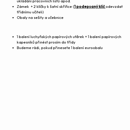
ukládání pracovních listů apod.
Zámek + 2 klíčky k šatní skříňce (
1 podepsaný klíč
odevzdat
třídnímu učiteli)
Obaly na sešity a učebnice
1 balení luchyňských papírových utěrek + 1 balení papírových
kapesníků přinést prosím do třídy
Budeme rádi, pokud přinesete 1 balení euroobalu