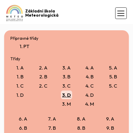
Základní škola
Meteorologická
Přípravné třídy
1. PT
Třídy
1. A
2. A
3. A
4. A
5. A
1. B
2. B
3. B
4. B
5. B
1. C
2. C
3. C
4. C
5. C
1. D
3. D
4. D
3. M
4. M
6. A
7. A
8. A
9. A
6. B
7. B
8. B
9. B