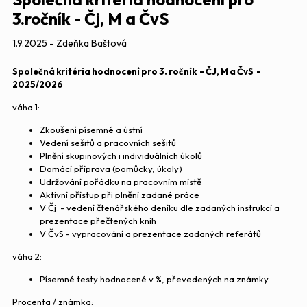
3.ročník - Čj, M a ČvS
1.9.2025 - Zdeňka Baštová
Společná kritéria hodnocení pro 3. ročník - ČJ, M a ČvS -
2025/2026
váha 1:
Zkoušení písemné a ústní
Vedení sešitů a pracovních sešitů
Plnění skupinových i individuálních úkolů
Domácí příprava (pomůcky, úkoly)
Udržování pořádku na pracovním místě
Aktivní přístup při plnění zadané práce
V Čj - vedení čtenářského deníku dle zadaných instrukcí a
prezentace přečtených knih
V ČvS - vypracování a prezentace zadaných referátů
váha 2:
Písemné testy hodnocené v %, převedených na známky
Procenta / známka: