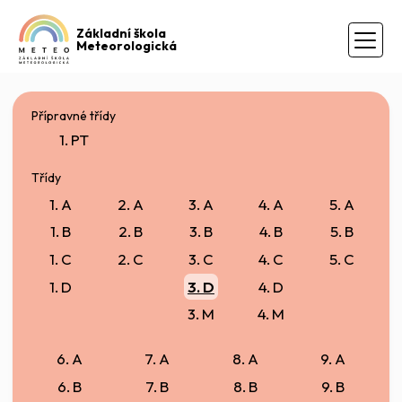
Základní škola
Meteorologická
Přípravné třídy
1. PT
Třídy
1. A
2. A
3. A
4. A
5. A
1. B
2. B
3. B
4. B
5. B
1. C
2. C
3. C
4. C
5. C
1. D
3. D
4. D
3. M
4. M
6. A
7. A
8. A
9. A
6. B
7. B
8. B
9. B