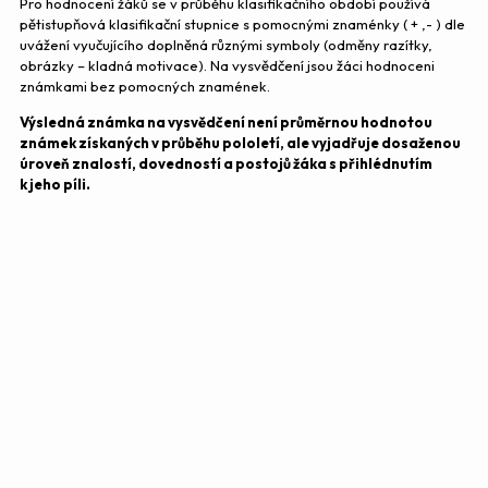
Pro hodnocení žáků se v průběhu klasifikačního období používá
pětistupňová klasifikační stupnice s pomocnými znaménky ( + ,- ) dle
uvážení vyučujícího doplněná různými symboly (odměny razítky,
obrázky – kladná motivace). Na vysvědčení jsou žáci hodnoceni
známkami bez pomocných znamének.
Výsledná známka na vysvědčení není průměrnou hodnotou
známek získaných v průběhu pololetí, ale vyjadřuje dosaženou
úroveň znalostí, dovedností a postojů žáka s přihlédnutím
k jeho píli.