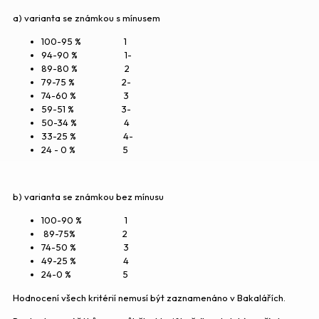
a) varianta se známkou s mínusem
100-95 % 1
94-90 % 1-
89-80 % 2
79-75 % 2-
74-60 % 3
59-51 % 3-
50-34 % 4
33-25 % 4-
24 - 0 % 5
b) varianta se známkou bez mínusu
100-90 % 1
89-75% 2
74-50 % 3
49-25 % 4
24-0 % 5
Hodnocení všech kritérií nemusí být zaznamenáno v Bakalářích.