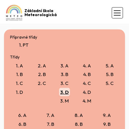
Základní škola
Meteorologická
Přípravné třídy
1. PT
Třídy
1. A
2. A
3. A
4. A
5. A
1. B
2. B
3. B
4. B
5. B
1. C
2. C
3. C
4. C
5. C
1. D
3. D
4. D
3. M
4. M
6. A
7. A
8. A
9. A
6. B
7. B
8. B
9. B