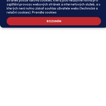
stránek pouze taková cookies, která jsou nezbytně nutná pro
zajištění provozu webových stránek a internetových služeb, a u
kterých není nutno získat souhlas uživatele webu (technické a
relační cookies).
Pravidla cookies
ROZUMÍM
Adresa školy
Ředitel školy
Meteorologická 181, 142 00
PhDr. Alexandros
Praha 4 - Libuš
Charalambidis
reditel@zsmeteo.cz
Recepce
Zástupce ředitele pro
+420 242 446 611