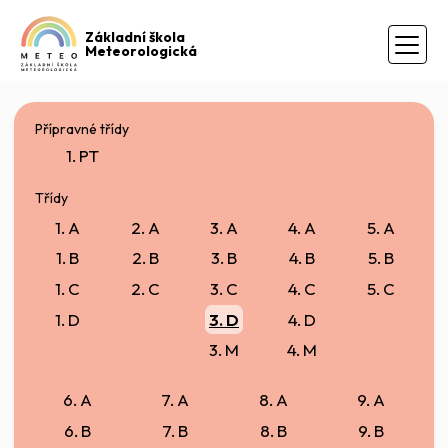
Základní škola
Meteorologická
Přípravné třídy
1. PT
Třídy
1. A
2. A
3. A
4. A
5. A
1. B
2. B
3. B
4. B
5. B
1. C
2. C
3. C
4. C
5. C
1. D
3. D
4. D
3. M
4. M
6. A
7. A
8. A
9. A
6. B
7. B
8. B
9. B