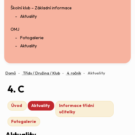
Školní klub – Základní informace
Aktuality
OMJ
Fotogalerie
Aktuality
(aktuální)
Domů
Třídy / Družina / Klub
4. ročník
Aktuality
4. C
Úvod
Aktuality
Informace třídní
učitelky
Fotogalerie
Aktuality