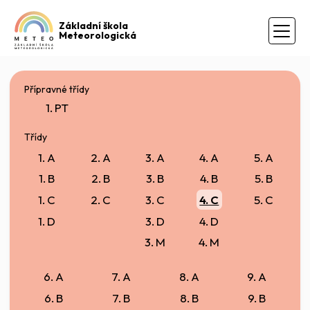
Základní škola
Meteorologická
Přípravné třídy
1. PT
Třídy
1. A
2. A
3. A
4. A
5. A
1. B
2. B
3. B
4. B
5. B
1. C
2. C
3. C
4. C
5. C
1. D
3. D
4. D
3. M
4. M
6. A
7. A
8. A
9. A
6. B
7. B
8. B
9. B