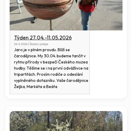
Týden 27.04.-11.05.2026
26.4.2026 | Željka Ljuboja
Jaro je v plném proudu. Blíží se
čarodějnice. My 30.04. budeme tančit v
rytmu přírody v bezpečí Českého muzea
hudby. Těšíme se i na první odvážlivce na
tripartitách. Prosím rodiče o odeslání
vyplněného dotazníku. Vaše čarodějnice
Željka, Markéta a Beáta