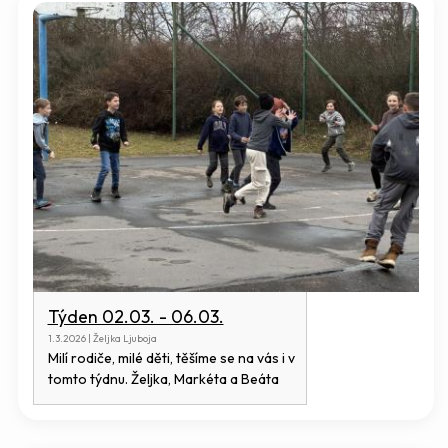
Týden 02.03. - 06.03.
1.3.2026 | Željka Ljuboja
Milí rodiče, milé děti, těšíme se na vás i v
tomto týdnu. Željka, Markéta a Beáta