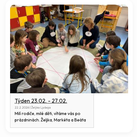
Týden 23.02. - 27.02.
22.2.2026 | Željka Ljuboja
Milí rodiče, milé děti, vítáme vás po
prázdninách. Željka, Markéta a Beáta