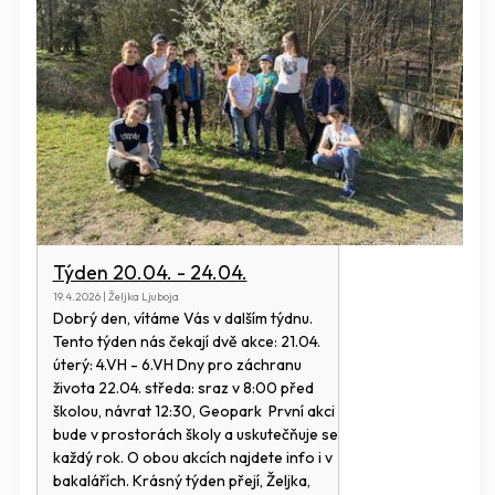
Týden 20.04. - 24.04.
19.4.2026 | Željka Ljuboja
Dobrý den, vítáme Vás v dalším týdnu.
Tento týden nás čekají dvě akce: 21.04.
úterý: 4.VH - 6.VH Dny pro záchranu
života 22.04. středa: sraz v 8:00 před
školou, návrat 12:30, Geopark První akci
bude v prostorách školy a uskutečňuje se
každý rok. O obou akcích najdete info i v
bakalářích. Krásný týden přejí, Željka,