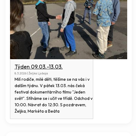
Týden 09.03.-13.03.
8.3.2026 | Željka Ljuboja
Milí rodiče, milé děti, těšíme se na vás i v
dalším týdnu. V pátek 13.03. nás čeká
festival dokumentárního filmu "Jeden
svět". Stíháme se i učit ve třídě. Odchod v
10:00. Návrat do 12:30. S pozdravem,
Željka, Markéta a Beáta