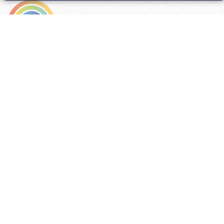
Adresa školy
Ředitel školy
Meteorologická 181, 142 00
PhDr. Alexandros
Praha 4 - Libuš
Charalambidis
reditel@zsmeteo.cz
Recepce
Zástupce ředitele pro
+420 242 446 611
organizační záležitosti a
KZZV (statutární)
Kontaktní email
Mgr. Monika Exnerová
podatelna@zsmeteo.cz
monika.exnerova@zsmeteo.cz
Datová schránka
Zástupce ředitele pro 1. st
pws34we
Mgr. Renáta Sakmarová
Fakturační údaje
renata.sakmarova@zsmeteo.c
Základní škola
Zástupce ředitele pro 2. st
Meteorologická
Mgr. Jan Splítek
Meteorologická 181, 142 00
jan.splitek@zsmeteo.cz
Praha 4 - Libuš