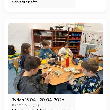
Markéta a Beáta
Týden 13.04.- 20.04. 2026
12.4.2026 | Željka Ljuboja
Milí rodiče, milé děti, těšíme se na vás i v