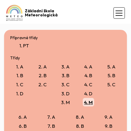
Základní škola
Meteorologická
Přípravné třídy
1. PT
Třídy
1. A
2. A
3. A
4. A
5. A
1. B
2. B
3. B
4. B
5. B
1. C
2. C
3. C
4. C
5. C
1. D
3. D
4. D
3. M
4. M
6. A
7. A
8. A
9. A
6. B
7. B
8. B
9. B