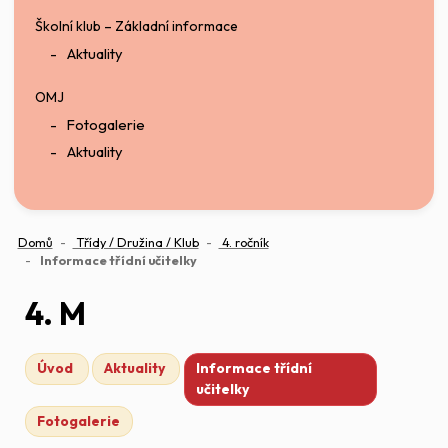
Školní klub – Základní informace
Aktuality
OMJ
Fotogalerie
Aktuality
Domů
Třídy / Družina / Klub
4. ročník
(aktuální)
Informace třídní učitelky
4. M
Úvod
Aktuality
Informace třídní
učitelky
Fotogalerie