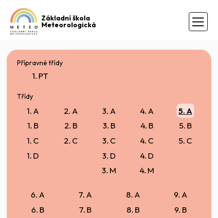
Základní škola
Meteorologická
Přípravné třídy
1. PT
Třídy
1. A
2. A
3. A
4. A
5. A
1. B
2. B
3. B
4. B
5. B
1. C
2. C
3. C
4. C
5. C
1. D
3. D
4. D
3. M
4. M
6. A
7. A
8. A
9. A
6. B
7. B
8. B
9. B