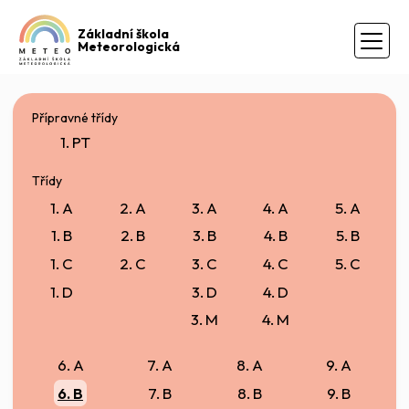
Základní škola
Meteorologická
Přípravné třídy
1. PT
Třídy
1. A
2. A
3. A
4. A
5. A
1. B
2. B
3. B
4. B
5. B
1. C
2. C
3. C
4. C
5. C
1. D
3. D
4. D
3. M
4. M
6. A
7. A
8. A
9. A
6. B
7. B
8. B
9. B