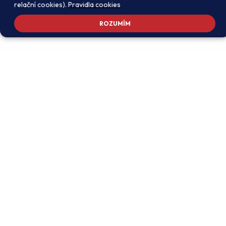
relační cookies).
Pravidla cookies
ROZUMÍM
Adresa školy
Ředitel školy
Meteorologická 181, 142 00
PhDr. Alexandros
Praha 4 - Libuš
Charalambidis
reditel@zsmeteo.cz
Recepce
Zástupce ředitele pro
+420 242 446 611
organizační záležitosti a
KZZV (statutární)
Kontaktní email
Mgr. Monika Exnerová
podatelna@zsmeteo.cz
monika.exnerova@zsmeteo.cz