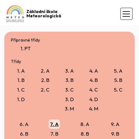
Základní škola
Meteorologická
Přípravné třídy
1. PT
Třídy
1. A
2. A
3. A
4. A
5. A
1. B
2. B
3. B
4. B
5. B
1. C
2. C
3. C
4. C
5. C
1. D
3. D
4. D
3. M
4. M
6. A
7. A
8. A
9. A
6. B
7. B
8. B
9. B