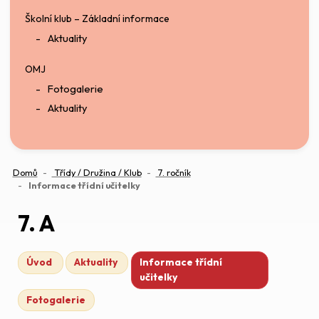
Školní klub – Základní informace
Aktuality
OMJ
Fotogalerie
Aktuality
Domů
Třídy / Družina / Klub
7. ročník
(aktuální)
Informace třídní učitelky
7. A
Úvod
Aktuality
Informace třídní
učitelky
Fotogalerie