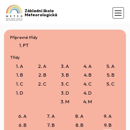
Základní škola
Meteorologická
Přípravné třídy
1. PT
Třídy
1. A
2. A
3. A
4. A
5. A
1. B
2. B
3. B
4. B
5. B
1. C
2. C
3. C
4. C
5. C
1. D
3. D
4. D
3. M
4. M
6. A
7. A
8. A
9. A
6. B
7. B
8. B
9. B