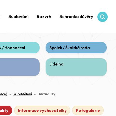
i
Suplování
Rozvrh
Schránka důvěry
 / Hodnocení
Spolek / Školská rada
Jídelna
(aktuální)
mace)
4. oddělení
Aktuality
ality
Informace vychovatelky
Fotogalerie