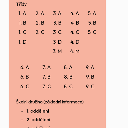
Třídy
1. A
2. A
3. A
4. A
5. A
1. B
2. B
3. B
4. B
5. B
1. C
2. C
3. C
4. C
5. C
1. D
3. D
4. D
3. M
4. M
6. A
7. A
8. A
9. A
6. B
7. B
8. B
9. B
6. C
7. C
8. C
9. C
Školní družina (základní informace)
1. oddělení
2. oddělení