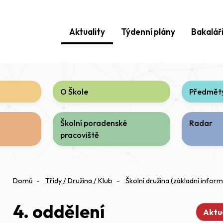
Aktuality
Týdenní plány
Bakalář
O Škole
Předměty
Školní poradenské
Radar
pracoviště
Domů
Třídy / Družina / Klub
Školní družina (základní infor
4. oddělení
Aktu