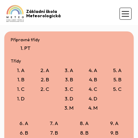
Základní škola
Meteorologická
Přípravné třídy
1. PT
Třídy
1. A
2. A
3. A
4. A
5. A
1. B
2. B
3. B
4. B
5. B
1. C
2. C
3. C
4. C
5. C
1. D
3. D
4. D
3. M
4. M
6. A
7. A
8. A
9. A
6. B
7. B
8. B
9. B