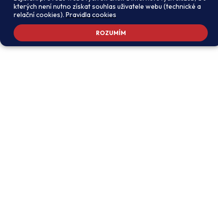
kterých není nutno získat souhlas uživatele webu (technické a
relační cookies).
Pravidla cookies
ROZUMÍM
Adresa školy
Ředitel školy
Meteorologická 181, 142 00
PhDr. Alexandros
Praha 4 - Libuš
Charalambidis
reditel@zsmeteo.cz
Recepce
Zástupce ředitele pro
+420 242 446 611
organizační záležitosti a