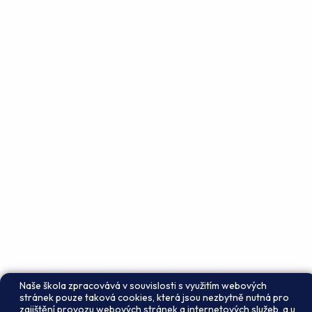
Naše škola zpracovává v souvislosti s využitím webových
stránek pouze taková cookies, která jsou nezbytně nutná pro
zajištění provozu webových stránek a internetových služeb, a u