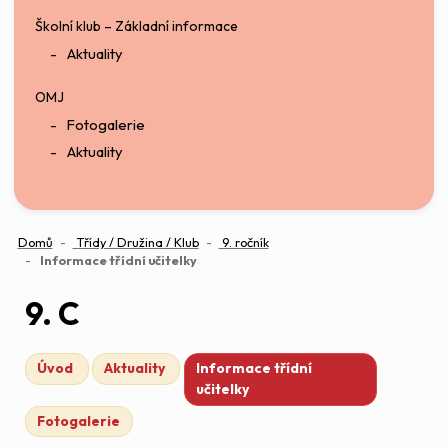
Školní klub – Základní informace
Aktuality
OMJ
Fotogalerie
Aktuality
Domů
Třídy / Družina / Klub
9. ročník
(aktuální)
Informace třídní učitelky
9. C
Úvod
Aktuality
Informace třídní
učitelky
Fotogalerie