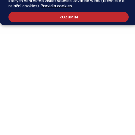
kterých není nutno získat souhlas uživatele webu (technické a
relační cookies).
Pravidla cookies
ROZUMÍM
Adresa školy
Ředitel školy
Meteorologická 181, 142 00
PhDr. Alexandros
Praha 4 - Libuš
Charalambidis
reditel@zsmeteo.cz
Recepce
Zástupce ředitele pro
+420 242 446 611
organizační záležitosti a
KZZV (statutární)
Kontaktní email
Mgr. Monika Exnerová